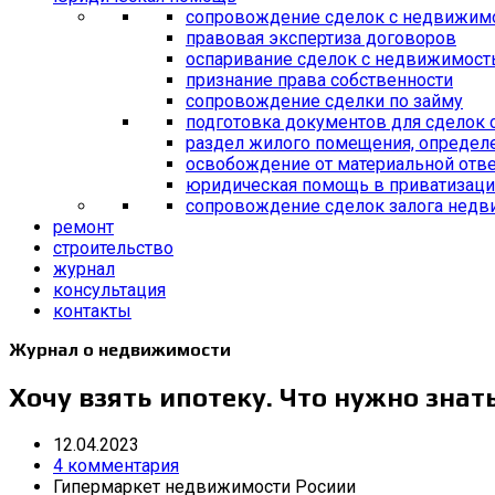
сопровождение сделок с недвижим
правовая экспертиза договоров
оспаривание сделок с недвижимос
признание права собственности
сопровождение сделки по займу
подготовка документов для сделок
раздел жилого помещения, определ
освобождение от материальной отве
юридическая помощь в приватизац
сопровождение сделок залога нед
ремонт
строительство
журнал
консультация
контакты
Журнал о недвижимости
Хочу взять ипотеку. Что нужно знат
12.04.2023
4 комментария
Гипермаркет недвижимости Росиии