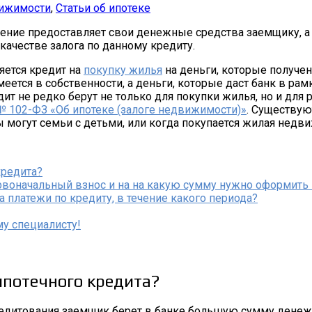
вижимости
,
Статьи об ипотеке
дение предоставляет свои денежные средства заемщику, а
 качестве залога по данному кредиту.
яется кредит на
покупку жилья
на деньги, которые получен
тся в собственности, а деньги, которые даст банк в рамк
т не редко берут не только для покупки жилья, но и для р
№ 102-ФЗ «Об ипотеке (залоге недвижимости)»
. Существую
ы могут семьи с детьми, или когда покупается жилая недв
кредита?
рвоначальный взнос и на на какую сумму нужно оформить
 платежи по кредиту, в течение какого периода?
у специалисту!
ипотечного кредита?
редитования заемщик берет в банке большую сумму денеж