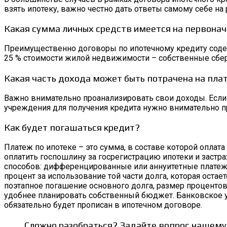
взять ипотеку, важно честно дать ответы самому себе на
Какая сумма личных средств имеется на первонач
Преимущественно договоры по ипотечному кредиту содер
25 % стоимости жилой недвижимости – собственные сбер
Какая часть дохода может быть потрачена на плат
Важно внимательно проанализировать свои доходы. Если
учреждения для получения кредита нужно внимательно п
Как будет погашаться кредит?
Платеж по ипотеке – это сумма, в составе которой оплат
оплатить госпошлину за госрегистрацию ипотеки и застр
способов: дифференцированные или аннуитетные платеж
процент за использование той части долга, которая оста
поэтапное погашение основного долга, размер проценто
удобнее планировать собственный бюджет. Банковское 
обязательно будет прописан в ипотечном договоре.
Сложно разобраться? Задайте вопрос нашему