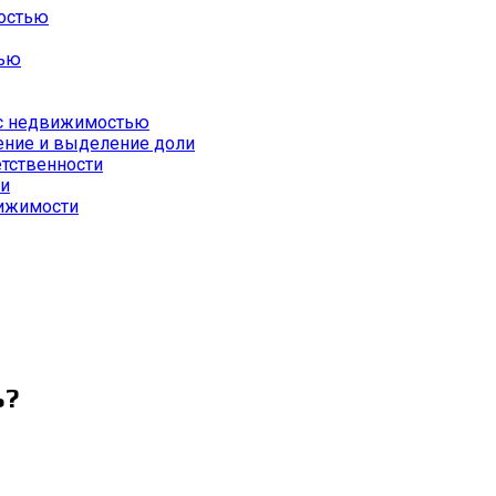
остью
тью
 с недвижимостью
ение и выделение доли
тственности
ии
вижимости
ь?