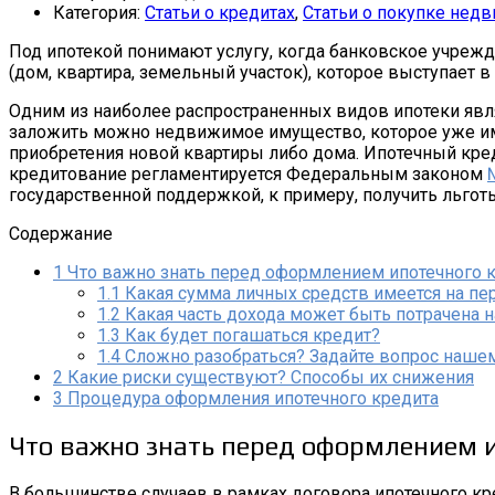
Категория:
Статьи о кредитах
,
Статьи о покупке нед
Под ипотекой понимают услугу, когда банковское учреж
(дом, квартира, земельный участок), которое выступает в
Одним из наиболее распространенных видов ипотеки явл
заложить можно недвижимое имущество, которое уже имее
приобретения новой квартиры либо дома. Ипотечный креди
кредитование регламентируется Федеральным законом
государственной поддержкой, к примеру, получить льгот
Содержание
1
Что важно знать перед оформлением ипотечного 
1.1
Какая сумма личных средств имеется на пе
1.2
Какая часть дохода может быть потрачена на
1.3
Как будет погашаться кредит?
1.4
Сложно разобраться? Задайте вопрос нашем
2
Какие риски существуют? Способы их снижения
3
Процедура оформления ипотечного кредита
Что важно знать перед оформлением 
В большинстве случаев в рамках договора ипотечного к