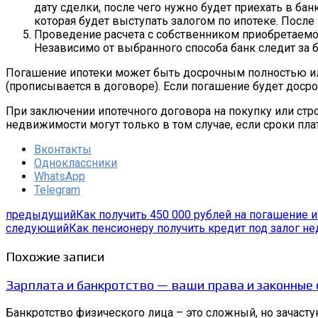
дату сделки, после чего нужно будет приехать в ба
которая будет выступать залогом по ипотеке. Посл
Проведение расчета с собственником приобретаемой 
Независимо от выбранного способа банк следит за 
Погашение ипотеки может быть досрочным полностью или
(прописывается в договоре). Если погашение будет доср
При заключении ипотечного договора на покупку или стр
недвижимости могут только в том случае, если сроки пл
Вконтакты
Одноклассники
WhatsApp
Telegram
предыдущий
Как получить 450 000 рублей на погашение
следующий
Как пенсионеру получить кредит под залог 
Похожие записи
Зарплата и банкротство — ваши права и законные
Банкротство физического лица – это сложный, но зачаст