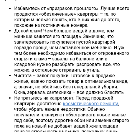
Избавьтесь от «призраков прошлого». Лучше всего
продаются «обезличенные» квартиры – те, по
которым нельзя понять, кто в них жил до этого,
похожие на гостиничные номера.
Долой хлам! Чем больше вещей в доме, тем
меньше кажется его площадь. Замечено, что
заинтересовать покупателя пустой квартирой
гораздо проще, чем заставленной мебелью. И уж
тем более необходимо избавиться от откровенного
старья и хлама – завалы на балконе или в
кладовой нужно разобрать: распродать все, что
можно, а остальное отправить в утиль.
Чистота – залог покупки. Готовясь к продаже
жилья, важно показать товар в оптимальном виде,
а, значит, не обойтись без генеральной уборки.
Окна, зеркала, сантехника – все должно блестеть.
Не тратьтесь на капремонт. Перед продажей
квартиры достаточно
косметического ремонта
,
чтобы убрать явные недостатки. Обычно
покупатели планируют обустраивать новое жилье
под себя, поэтому дорогие обои или замена старого
пола на новый не добавят вашей жилплощади
привлекательности на рынке, поскольку лишь