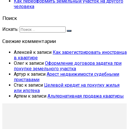
Как переоформить земельный участок на другого
человека
Поиск
Искать:
Свежие комментарии
Алексей
к записи
Как зарегистрировать иностранца
в квартире
Олег
к записи
Оформление договора задатка при
покупке земельного участка
Артур
к записи
Арест недвижимости судебными
приставами
Стас
к записи
Целевой кредит на покупку жилья
или ипотека
Артем
к записи
Альтернативная продажа квартиры