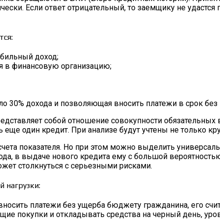
ически. Если ответ отрицательный, то заемщику не удастся
тся:
абильный доход;
ия в финансовую организацию;
ло 30% дохода и позволяющая вносить платежи в срок без
представляет собой отношение совокупности обязательных
ь еще один кредит. При анализе будут учтены не только к
чета показателя. Но при этом можно выделить универсаль
а, в выдаче нового кредита ему с большой вероятностью 
может столкнуться с серьезными рисками.
 нагрузки:
 вносить платежи без ущерба бюджету гражданина, его сч
ие покупки и откладывать средства на черный день, уров