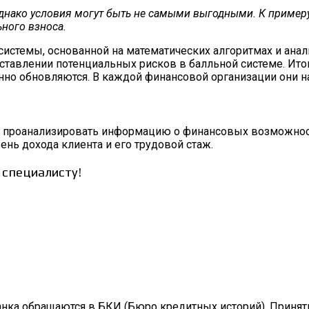
днако условия могут быть не самыми выгодными. К примеру
ьного взноса.
истемы, основанной на математических алгоритмах и ана
оставлении потенциальных рисков в балльной системе. Ито
янно обновляются. В каждой финансовой организации они н
о проанализировать информацию о финансовых возможнос
нь дохода клиента и его трудовой стаж.
 специалисту!
нка обращаются в БКИ (Бюро кредитных историй). Принят