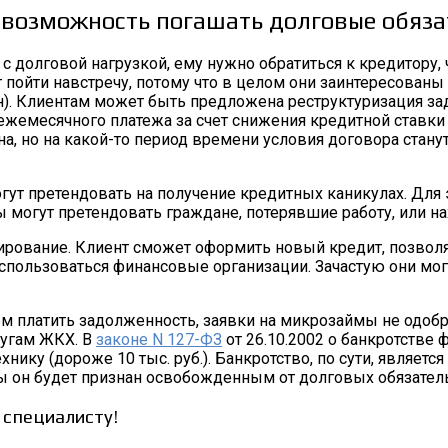
возможность погашать долговые обязат
с долговой нагрузкой, ему нужно обратиться к кредитору,
 пойти навстречу, потому что в целом они заинтересованы 
н). Клиентам может быть предложена реструктуризация за
ежемесячного платежа за счет снижения кредитной ставки
на, но на какой-то период времени условия договора ста
ут претендовать на получение кредитных каникулах. Для 
 могут претендовать граждане, потерявшие работу, или н
рование. Клиент сможет оформить новый кредит, позвол
спользоваться финансовые организации. Зачастую они мог
ем платить задолженность, заявки на микрозаймы не одоб
лугам ЖКХ. В
законе N 127-ФЗ
от 26.10.2002 о банкротстве 
нику (дороже 10 тыс. руб.). Банкротство, по сути, являет
ы он будет признан освобожденным от долговых обязатель
 специалисту!