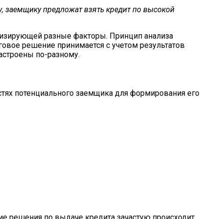
, заемщику предложат взять кредит по высокой
лизирующей разные факторы. Принцип анализа
говое решение принимается с учетом результатов
астроены по-разному.
тях потенциального заемщика для формирования его
ие решения по выдаче кредита зачастую происходит