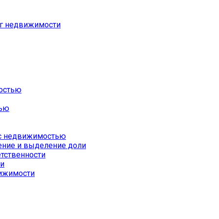
ог недвижимости
остью
тью
 с недвижимостью
ение и выделение доли
тственности
ии
вижимости