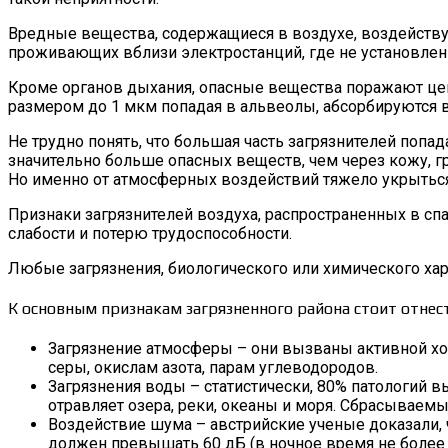
Вредные вещества, содержащиеся в воздухе, воздействую
проживающих вблизи электростанций, где не установлен
Кроме органов дыхания, опасные вещества поражают цен
размером до 1 мкм попадая в альвеолы, абсорбируются в
Не трудно понять, что большая часть загрязнителей поп
значительно больше опасных веществ, чем через кожу, г
Но именно от атмосферных воздействий тяжело укрыться –
Признаки загрязнителей воздуха, распространенных в спа
слабости и потерю трудоспособности.
Любые загрязнения, биологического или химического хар
К основным признакам загрязненного района стоит отнест
Загрязнение атмосферы – они вызваны активной хо
серы, окислам азота, парам углеводородов.
Загрязнения воды – статистически, 80% патологий 
отравляет озера, реки, океаны и моря. Сбрасываем
Воздействие шума – австрийские ученые доказали, 
должен превышать 60 дБ (в ночное время не более 