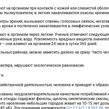
т на организм при контакте с кожей или слизистой оболоч
ы пылеуловители, в легких накапливаются окислы кремни
тры зрения, вызывают спазмы голосовых связок, негатив
 крови и постепенно накапливаются в лимфатических узлах
адают в организм через легкие. Ученые отмечают следующе
рязные руки, воду. Усвояемость вредных веществ значите
 они влияют на организм 24 часа в сутки 365 дней.
льных районах, можно заметить далеко не сразу. Часто че
актера, нарушают экологическое равновесие.
и:
зяйственной деятельностью человека и приводят к образо
вызваны неудовлетворительным качеством потребляемой жи
ые отходы содержат фенолы, щелочи, синтетические смолы,
что население небольших городов живет на 10-15 лет дол
45 дБ). Эти показания нормируются
СН 2.2.4/2.1.8.562-96
, 