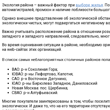
Экология района – важный фактор при
выборе жилья
. П
автомагистралей, промзон и наличие поблизости большог
Однако внешнее представление об экологической обстано
экологически чистых, могут подвергаться негативному в
Важно учитывать расположение района в отношении розы 
западного и западного направлений, следовательно, мног
Во время оценивания ситуации в районе, необходимо ор
на web-сайтах этих организаций.
В список самых неблагоприятных столичных районов поп
ВАО: р-н Соколиная Гора;
ЮВАО: р-ны Лефортово, Капотня;
САО: р-н Восточное Дегунино;
ЮАО: р-ны Бирюлево Западное, Даниловский
Новая Москва: пос. Щербинка;
СВАО: р-н Алтуфьевский.
Многие покупатели заинтересованы в том, чтобы поселить
экологически. И даже то, что на его территории отсутс