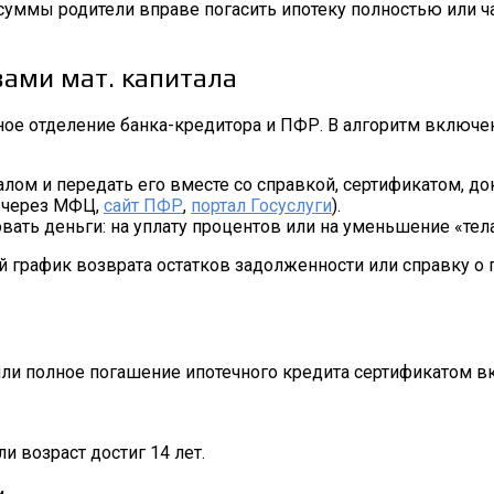
 суммы родители вправе погасить ипотеку полностью или 
вами мат. капитала
ое отделение банка-кредитора и ПФР. В алгоритм включен
алом и передать его вместе со справкой, сертификатом, д
 через МФЦ,
сайт ПФР
,
портал Госуслуги
).
довать деньги: на уплату процентов или на уменьшение «те
 график возврата остатков задолженности или справку о 
 или полное погашение ипотечного кредита сертификатом 
и возраст достиг 14 лет.