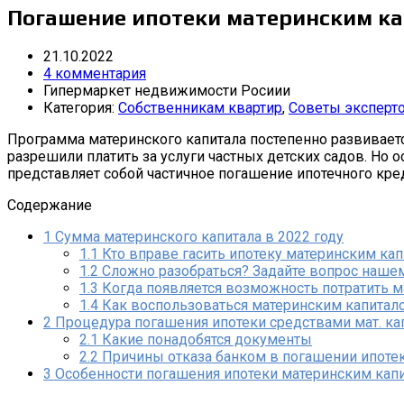
Погашение ипотеки материнским к
21.10.2022
4 комментария
Гипермаркет недвижимости Росиии
Категория:
Собственникам квартир
,
Советы эксперт
Программа материнского капитала постепенно развивается.
разрешили платить за услуги частных детских садов. Но
представляет собой частичное погашение ипотечного кред
Содержание
1
Сумма материнского капитала в 2022 году
1.1
Кто вправе гасить ипотеку материнским ка
1.2
Сложно разобраться? Задайте вопрос нашем
1.3
Когда появляется возможность потратить ма
1.4
Как воспользоваться материнским капитал
2
Процедура погашения ипотеки средствами мат. ка
2.1
Какие понадобятся документы
2.2
Причины отказа банком в погашении ипоте
3
Особенности погашения ипотеки материнским кап