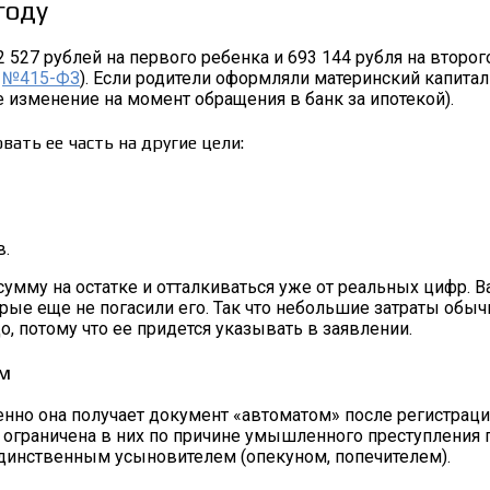
году
2 527 рублей на первого ребенка и 693 144 рубля на второ
у
№415-ФЗ
). Если родители оформляли материнский капитал
 изменение на момент обращения в банк за ипотекой).
ать ее часть на другие цели:
в.
умму на остатке и отталкиваться уже от реальных цифр. В
орые еще не погасили его. Так что небольшие затраты обы
, потому что ее придется указывать в заявлении.
ом
нно она получает документ «автоматом» после регистраци
 ограничена в них по причине умышленного преступления п
 единственным усыновителем (опекуном, попечителем).