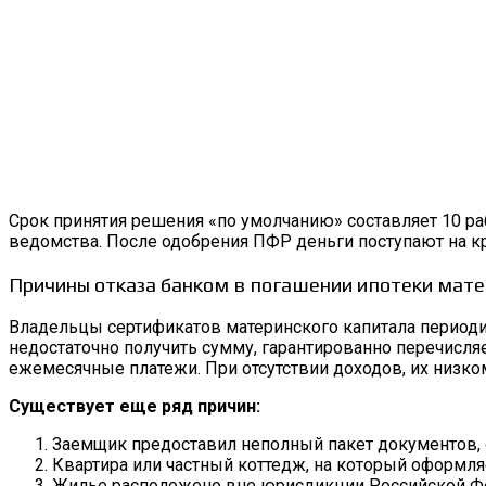
Срок принятия решения «по умолчанию» составляет 10 ра
ведомства. После одобрения ПФР деньги поступают на кр
Причины отказа банком в погашении ипотеки мат
Владельцы сертификатов материнского капитала периоди
недостаточно получить сумму, гарантированно перечисля
ежемесячные платежи. При отсутствии доходов, их низком
Существует еще ряд причин:
Заемщик предоставил неполный пакет документов, ош
Квартира или частный коттедж, на который оформляе
Жилье расположено вне юрисдикции Российской Феде