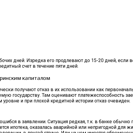
бочих дней. Изредка его продлевают до 15-20 дней, если 
едитный счет в течение пяти дней.
еринским капиталом
чески получают отказ в их использовании как первонача
емую государству. Там оценивают платежеспособность заем
 уровне и при плохой кредитной истории отказ очевиден.
ибся в заявлении. Ситуация редкая, т.к. в банке обычно п
тся ипотека, оказалась аварийной или непригодной для жи
рации, в другой стране. Или на нем имеется обременение