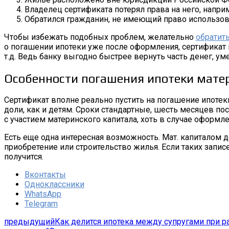
Владелец сертификата потерял права на него, напри
Обратился гражданин, не имеющий право использова
Чтобы избежать подобных проблем, желательно
обратить
о погашении ипотеки уже после оформления, сертификат
т.д. Ведь банку выгодно быстрее вернуть часть денег, у
Особенности погашения ипотеки мате
Сертификат вполне реально пустить на погашение ипотеки
доли, как и детям. Сроки стандартные, шесть месяцев п
с участием материнского капитала, хоть в случае оформлен
Есть еще одна интересная возможность. Мат. капиталом 
приобретение или строительство жилья. Если таких запис
получится.
Вконтакты
Одноклассники
WhatsApp
Telegram
предыдущий
Как делится ипотека между супругами при р