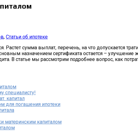
апиталом
ов
,
Статьи об ипотеке
 Растет сумма выплат, перечень, на что допускается трати
 основным назначением сертификата остается – улучшение
ита. В статье мы рассмотрим подробнее вопрос, как потра
питалом
у специалисту!
т. капитал
ом для погашения ипотеки
питала
ки материнским капиталом
италом