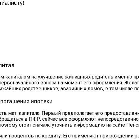
циалисту!
питал
м капиталом на улучшение жилищных родитель именно пра
первоначального взноса на момент его оформления. Желат
лижайших родственников, аварийных домов, в том числе п
 погашения ипотеки
ств мат. капитала. Первый предполагает его предоставлен
бращаться в ПФР, сейчас все оформляют непосредственно в
поэтому стоит сначала уточнить информацию на сайте Пен
 или процентов по кредиту. Его применяют при рождении 