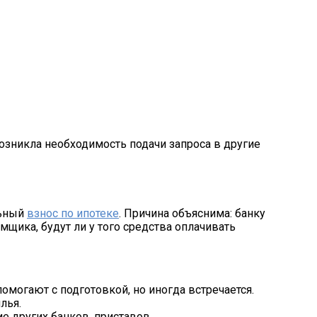
возникла необходимость подачи запроса в другие
льный
взнос по ипотеке
. Причина объяснима: банку
щика, будут ли у того средства оплачивать
омогают с подготовкой, но иногда встречается.
лья.
 других банков, приставов.