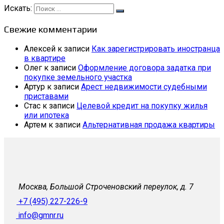
Искать:
Свежие комментарии
Алексей
к записи
Как зарегистрировать иностранца
в квартире
Олег
к записи
Оформление договора задатка при
покупке земельного участка
Артур
к записи
Арест недвижимости судебными
приставами
Стас
к записи
Целевой кредит на покупку жилья
или ипотека
Артем
к записи
Альтернативная продажа квартиры
Москва, Большой Строченовский переулок, д. 7
+7 (495) 227-226-9
info@gmnr.ru