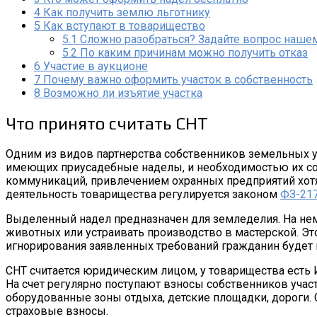
4
Как получить землю льготнику
5
Как вступают в товарищество
5.1
Сложно разобраться? Задайте вопрос нашем
5.2
По каким причинам можно получить отказ
6
Участие в аукционе
7
Почему важно оформить участок в собственность
8
Возможно ли изъятие участка
Что принято считать СНТ
Одним из видов партнерства собственников земельных у
имеющих приусадебные наделы, и необходимостью их со
коммуникаций, привлечением охранных предприятий хотя 
деятельность товарищества регулируется законом
ФЗ-21
Выделенный надел предназначен для земледелия. На нем
животных или устраивать производство в мастерской. Эт
игнорирования заявленных требований гражданин будет 
СНТ считается юридическим лицом, у товарищества есть 
На счет регулярно поступают взносы собственников участ
оборудованные зоны отдыха, детские площадки, дороги.
страховые взносы.