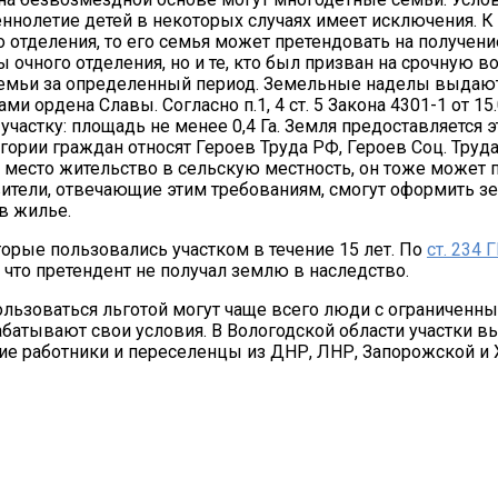
нолетие детей в некоторых случаях имеет исключения. К 
го отделения, то его семья может претендовать на получени
очного отделения, но и те, кто был призван на срочную в
семьи за определенный период. Земельные наделы выдаю
 ордена Славы. Согласно п.1, 4 ст. 5 Закона 4301-1 от 15.
частку: площадь не менее 0,4 Га. Земля предоставляется э
категории граждан относят Героев Труда РФ, Героев Соц. Тр
 место жительство в сельскую местность, он тоже может 
ители, отвечающие этим требованиям, смогут оформить зем
в жилье.
торые пользовались участком в течение 15 лет. По
ст. 234 
 что претендент не получал землю в наследство.
ользоваться льготой могут чаще всего люди с ограниченн
батывают свои условия. В Вологодской области участки в
ие работники и переселенцы из ДНР, ЛНР, Запорожской и 