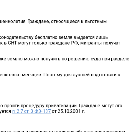
еннолетия. Граждане, относящиеся к льготным
аконодательству бесплатно земля выдается лишь
к в СНТ могут только граждане РФ, мигранты получат
акже землю можно получить по решению суда при разделе
есколько месяцев. Поэтому для лучшей подготовки к
о пройти процедуру приватизации. Граждане могут это
руется
п. 2.7 ст. 3 ФЗ-137
от 25.10.2001 г.
вия выдачи и порядок выделения объекта определяется