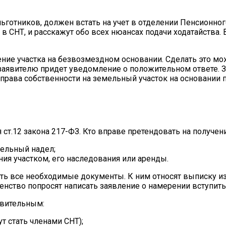
готников, должен встать на учет в отделении Пенсионног
 СНТ, и расскажут обо всех нюансах подачи ходатайства. 
ние участка на безвозмездном основании. Сделать это мож
н заявителю придет уведомление о положительном ответе.
ие права собственности на земельный участок на основани
ст.12 закона 217-ФЗ. Кто вправе претендовать на получени
ельный надел;
ия участком, его наследования или аренды.
ить все необходимые документы. К ним относят выписку и
енство попросят написать заявление о намерении вступить
твительным:
 стать членами СНТ);