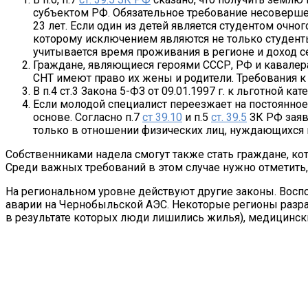
субъектом РФ. Обязательное требование несовершен
23 лет. Если один из детей является студентом очно
которому исключением являются не только студенты 
учитывается время проживания в регионе и доход 
Граждане, являющиеся героями СССР, РФ и кавалерами
СНТ имеют право их жены и родители. Требования к у
В п.4 ст.3 Закона 5-ФЗ от 09.01.1997 г. к льготной 
Если молодой специалист переезжает на постоянное
основе. Согласно п.7
ст 39.10
и п.5
ст. 39.5
ЗК РФ заяв
только в отношении физических лиц, нуждающихся 
Собственниками надела смогут также стать граждане, ко
Среди важных требований в этом случае нужно отметить,
На региональном уровне действуют другие законы. Восп
аварии на Чернобыльской АЭС. Некоторые регионы разра
в результате которых люди лишились жилья), медицинск