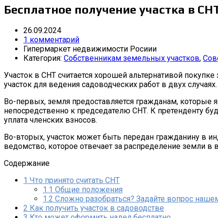
Бесплатное получение участка в СНТ
26.09.2024
1 комментарий
Гипермаркет недвижимости Росиии
Категория:
Собственникам земельных участков
,
Сов
Участок в СНТ считается хорошей альтернативой покупк
участок для ведения садоводческих работ в двух случаях.
Во-первых, земля предоставляется гражданам, которые я
непосредственно к председателю СНТ. К претенденту бу
уплата членских взносов.
Во-вторых, участок может быть передан гражданину в и
ведомство, которое отвечает за распределение земли в 
Содержание
1
Что принято считать СНТ
1.1
Общие положения
1.2
Сложно разобраться? Задайте вопрос нашем
2
Как получить участок в садоводстве
3
Кто может оформить надел бесплатно