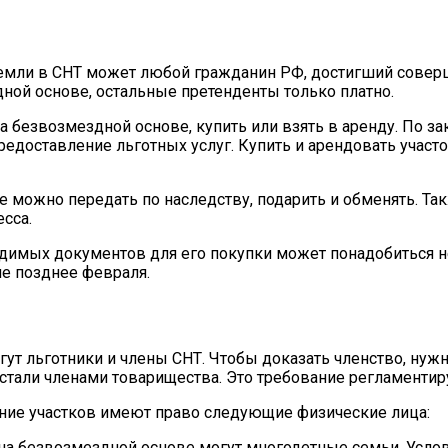
емли в СНТ может любой гражданин РФ, достигший соверш
дной основе, остальные претенденты только платно.
а безвозмездной основе, купить или взять в аренду. По з
доставление льготных услуг. Купить и арендовать участо
е можно передать по наследству, подарить и обменять. Т
сса.
одимых документов для его покупки может понадобиться н
не позднее февраля.
т льготники и члены СНТ. Чтобы доказать членство, нужн
ни стали членами товарищества. Это требование регламенти
ние участков имеют право следующие физические лица:
 на безвозмездной основе могут многодетные семьи. Усло