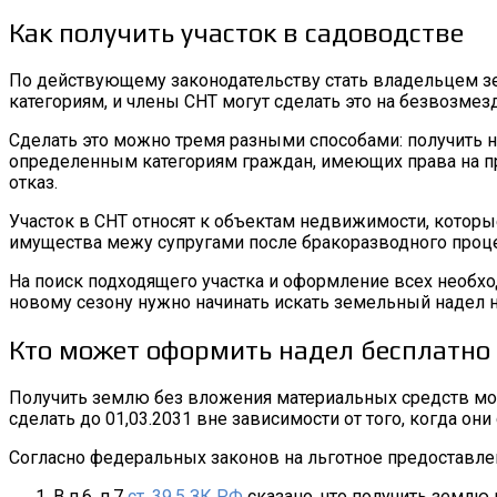
Как получить участок в садоводстве
По действующему законодательству стать владельцем з
категориям, и члены СНТ могут сделать это на безвозмез
Сделать это можно тремя разными способами: получить н
определенным категориям граждан, имеющих права на пре
отказ.
Участок в СНТ относят к объектам недвижимости, которы
имущества межу супругами после бракоразводного проце
На поиск подходящего участка и оформление всех необх
новому сезону нужно начинать искать земельный надел 
Кто может оформить надел бесплатно
Получить землю без вложения материальных средств могу
сделать до 01,03.2031 вне зависимости от того, когда о
Согласно федеральных законов на льготное предоставле
В п.6, п.7
ст. 39.5 ЗК РФ
сказано, что получить землю