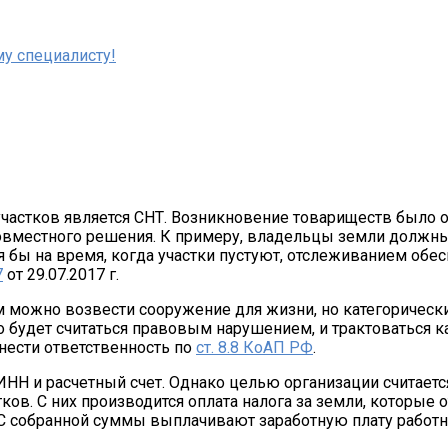
у специалисту!
частков является СНТ. Возникновение товариществ было 
вместного решения. К примеру, владельцы земли должны
бы на время, когда участки пустуют, отслеживанием обесп
7
от 29.07.2017 г.
 можно возвести сооружение для жизни, но категорически
о будет считаться правовым нарушением, и трактоваться к
нести ответственность по
ст. 8.8 КоАП РФ
.
ИНН и расчетный счет. Однако целью организации считаетс
ков. С них производится оплата налога за земли, которые
 С собранной суммы выплачивают заработную плату работн