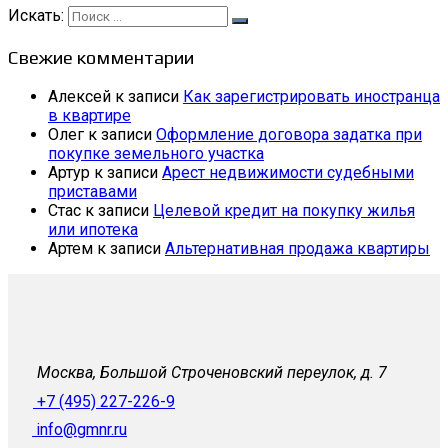
Искать:
Свежие комментарии
Алексей
к записи
Как зарегистрировать иностранца
в квартире
Олег
к записи
Оформление договора задатка при
покупке земельного участка
Артур
к записи
Арест недвижимости судебными
приставами
Стас
к записи
Целевой кредит на покупку жилья
или ипотека
Артем
к записи
Альтернативная продажа квартиры
Москва, Большой Строченовский переулок, д. 7
+7 (495) 227-226-9
info@gmnr.ru